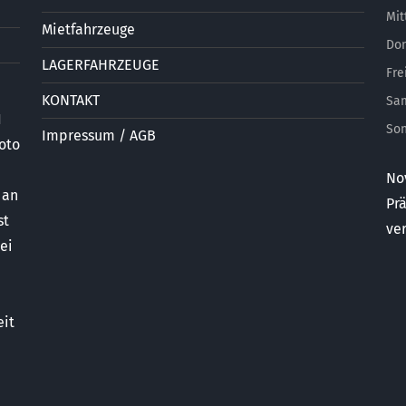
Mit
Mietfahrzeuge
Don
LAGERFAHRZEUGE
Fre
KONTAKT
Sa
I
So
Impressum / AGB
oto
No
 an
Pr
st
ve
ei
eit