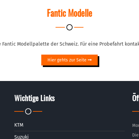
Fantic Modelle
e Fantic Modellpalette der Schweiz. Für eine Probefahrt konta
Hier gehts zur Seite
Wichtige Links
Öf
KTM
Mo
Die
Suzuki