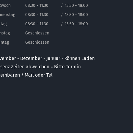
twoch
08:30 - 11.30
/
13.30 - 18.00
nerstag
08:30 - 11.30
/
13:30 - 18:00
itag
08:30 - 11.30
/
13:30 - 18:00
mstag
Geschlossen
nntag
Geschlossen
vember - Dezember - Januar - können Laden
äsenz Zeiten abweichen = Bitte Termin
reinbaren / Mail oder Tel